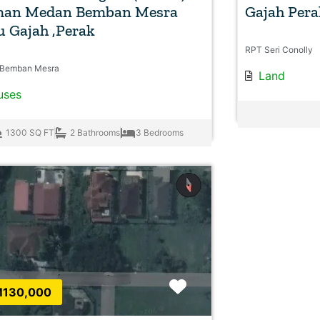
man Medan Bemban Mesra
Gajah Pera
u Gajah ,Perak
RPT Seri Conolly
Bemban Mesra
Land
uses
1300 SQ FT
2 Bathrooms
3 Bedrooms
Favorite
130,000