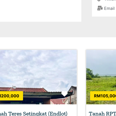
Email
Favorite
200,000
RM105,00
h Teres Setingkat (Endlot)
Tanah RPT 