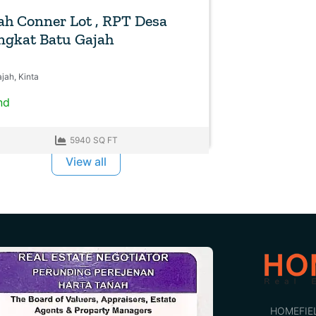
h Conner Lot , RPT Desa
ngkat Batu Gajah
jah, Kinta
nd
5940 SQ FT
View all
HOMEFIE