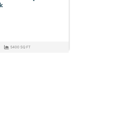
k
5400 SQ FT