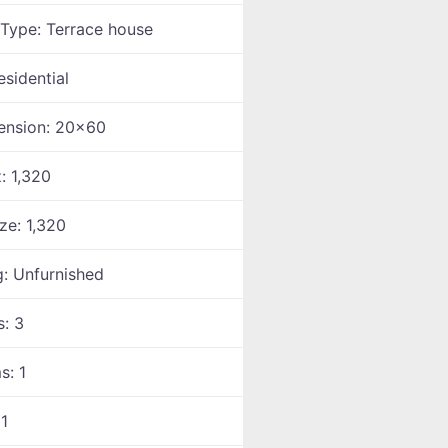
 Type:
Terrace house
esidential
ension:
20x60
z:
1,320
ize:
1,320
g:
Unfurnished
s:
3
ms:
1
:
1