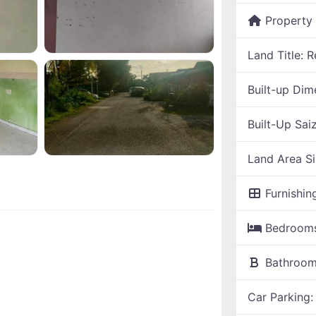
Property
Land Title:
R
Built-up Dim
Built-Up Sai
Land Area S
Furnishin
Bedroom
Bathroo
Car Parking