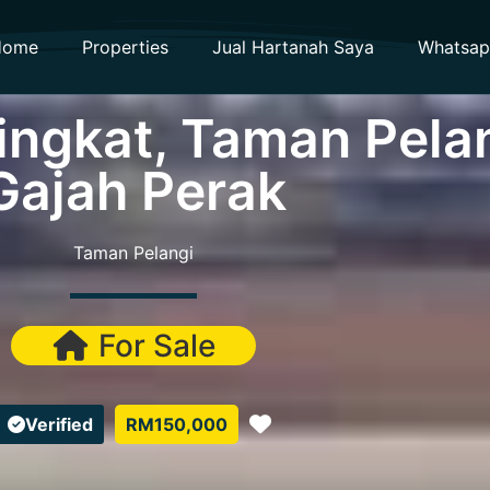
Home
Properties
Jual Hartanah Saya
Whatsa
ngkat, Taman Pelan
Gajah Perak
Taman Pelangi
For Sale
Favorite
Verified
RM150,000