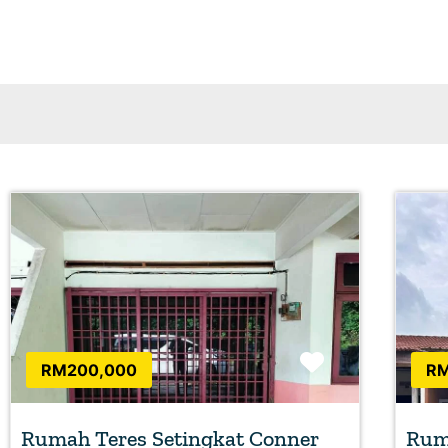
Favorite
RM200,000
RM
Rumah Teres Setingkat Conner
Ruma