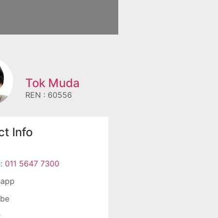
Tok Muda
REN : 60556
t Info
e:
011 5647 7300
sapp
ube
k