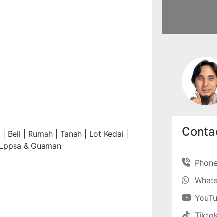
Contac
 Beli | Rumah | Tanah | Lot Kedai |
 Lppsa & Guaman.
Phon
What
YouT
Tikto