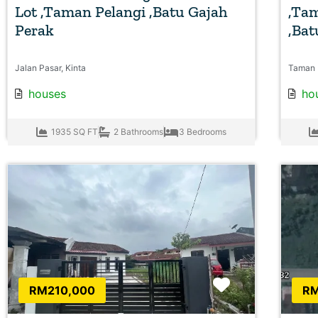
Lot ,Taman Pelangi ,Batu Gajah
,Ta
Perak
,Bat
Jalan Pasar, Kinta
Taman 
houses
ho
1935 SQ FT
2 Bathrooms
3 Bedrooms
Favorite
RM210,000
RM