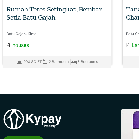
Rumah Teres Setingkat ,Bemban
Tana
Setia Batu Gajah
Cha
Batu Gajah, Kinta
Batu Ga
houses
La
208 SQ FT
2 Bathrooms
3 Bedrooms