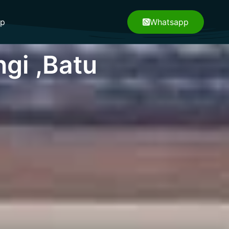
pp
Whatsapp
gi ,Batu