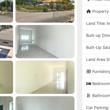
Property
Land Title:
I
Built-up Dim
Built-Up Sai
Land Area S
Furnishin
Bedroom
Bathroo
Car Parking