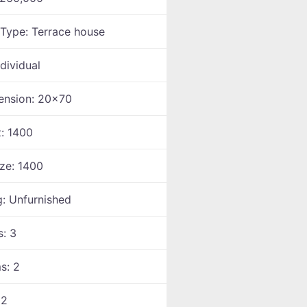
 Type:
Terrace house
ndividual
ension:
20x70
z:
1400
ize:
1400
g:
Unfurnished
s:
3
ms:
2
:
2