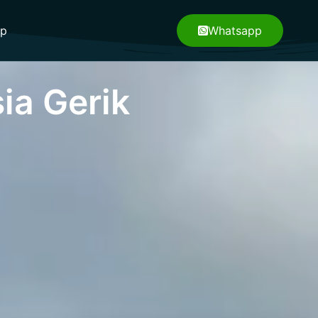
pp
Whatsapp
ia Gerik