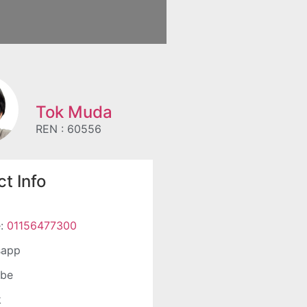
Tok Muda
REN : 60556
t Info
e:
01156477300
sapp
ube
k