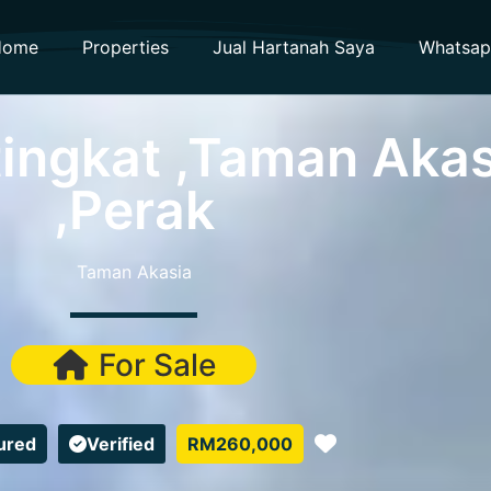
Home
Properties
Jual Hartanah Saya
Whatsa
ingkat ,Taman Akas
,Perak
Taman Akasia
For Sale
Favorite
ured
Verified
RM260,000