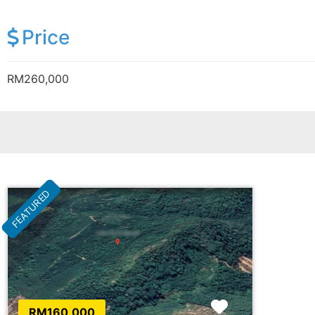
Price
RM260,000
FEATURED
Favorite
RM160,000