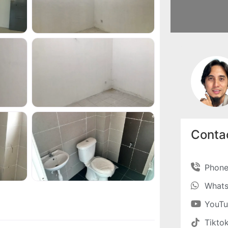
Contac
Phon
What
YouT
Tikto