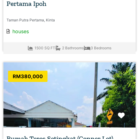
Pertama Ipoh
Taman Putra Pertama, Kinta
houses
1500 SQ FT
2 Bathrooms
3 Bedrooms
RM380,000
Favo
Rumah Teres Setingkat (Conner Lot) ,