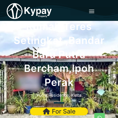
Rumah Teres
Setingkat ,Bandar
Baru Putra
Bercham,Ipoh
Perak
Putra Residence, Kinta
For Sale