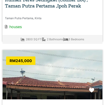
Taman Putra Pertama ,Ipoh Perak
Taman Putra Pertama, Kinta
houses
2800 SQ FT
2 Bathrooms
3 Bedrooms
RM245,000
Favo