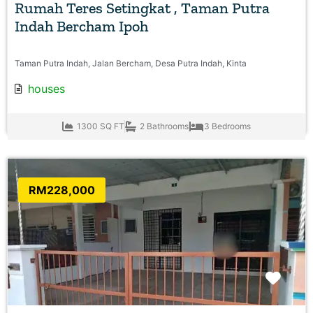
Rumah Teres Setingkat , Taman Putra
Indah Bercham Ipoh
Taman Putra Indah, Jalan Bercham, Desa Putra Indah, Kinta
houses
1300 SQ FT
2 Bathrooms
3 Bedrooms
RM228,000
Favo