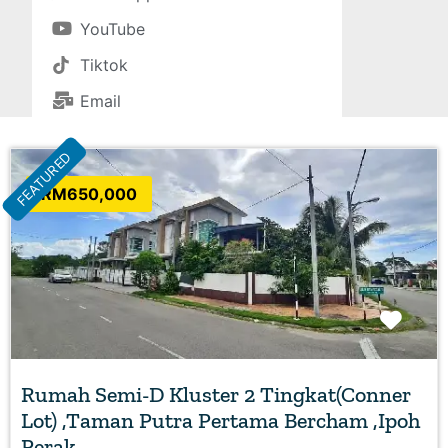
YouTube
Tiktok
Email
FEATURED
RM650,000
Favo
Rumah Semi-D Kluster 2 Tingkat(Conner
Lot) ,Taman Putra Pertama Bercham ,Ipoh
Perak