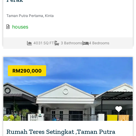
Taman Putra Pertama, Kinta
houses
4031 SQ FT
3 Bathrooms
4 Bedrooms
RM290,000
Favo
Rumah Teres Setingkat ,Taman Putra