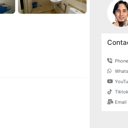
Contac
Phon
What
YouT
Tikto
Email