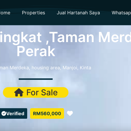
Home
Properties
Jual Hartanah Saya
Whatsa
ngkat ,Taman Merd
Perak
man Merdeka, housing area, Manjoi, Kinta
For Sale
Favorite
Verified
RM560,000