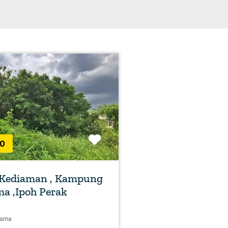
Favorite
0
 Kediaman , Kampung
a ,Ipoh Perak
Lama