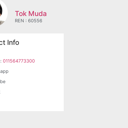
Tok Muda
REN : 60556
t Info
e:
011564773300
sapp
ube
k