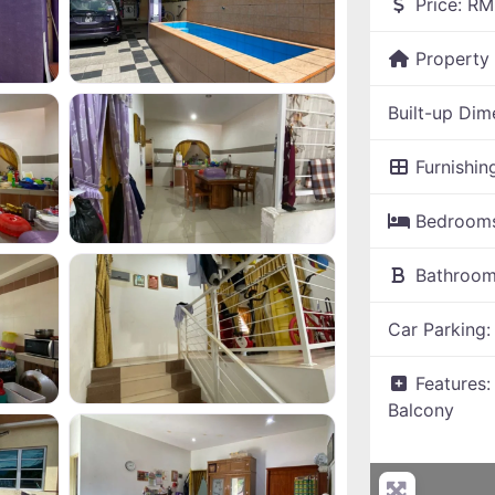
Price:
RM
Property
Built-up Dim
Furnishin
Bedroom
Bathroo
Car Parking
Features:
Balcony