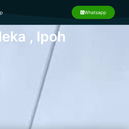
pp
Whatsapp
eka , Ipoh