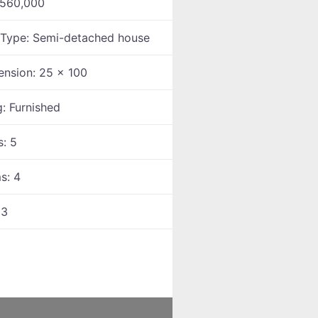
560,000
 Type:
Semi-detached house
ension:
25 x 100
g:
Furnished
s:
5
ms:
4
:
3