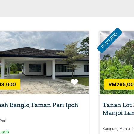
FEATURED
Favorite
3,000
RM265,00
ah Banglo,Taman Pari Ipoh
Tanah Lot
Manjoi Lam
Pari
Kampung Manjoi 
uses