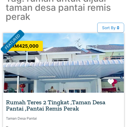
taman desa pantai remis
perak
Sort By
FEATURED
RM425,000
Favo
Rumah Teres 2 Tingkat ,Taman Desa
Pantai ,Pantai Remis Perak
Taman Desa Pantai