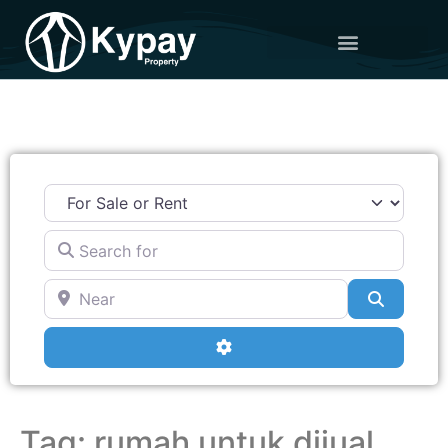
Search for
Near
Search
Advanced Filters
Tag: rumah untuk dijual