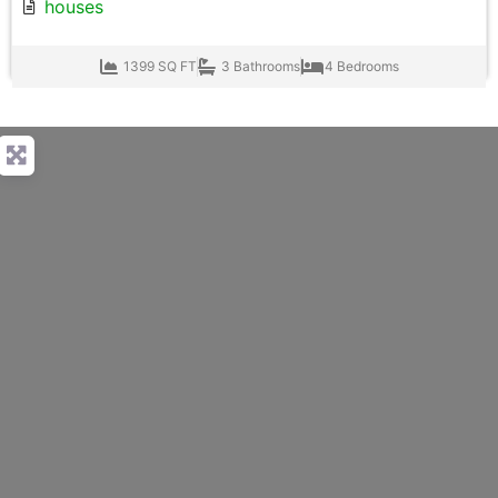
houses
1399 SQ FT
3 Bathrooms
4 Bedrooms