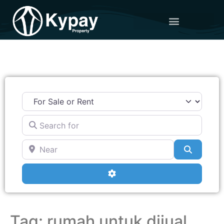
Search for
Near
Search
Advanced Filters
Tag: rumah untuk dijual