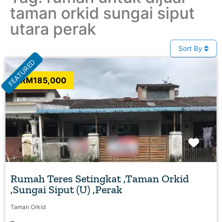
taman orkid sungai siput
utara perak
Sort By
FEATURED
RM185,000
Favo
Rumah Teres Setingkat ,Taman Orkid
,Sungai Siput (U) ,Perak
Taman Orkid