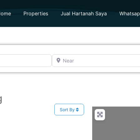
Home
Properties
Jual Hartanah Saya
Whatsa
Near
g
Sort By